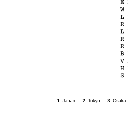
E
W
L
R
L
R
R
B
V
H
S
1.
Japan
2.
Tokyo
3.
Osaka