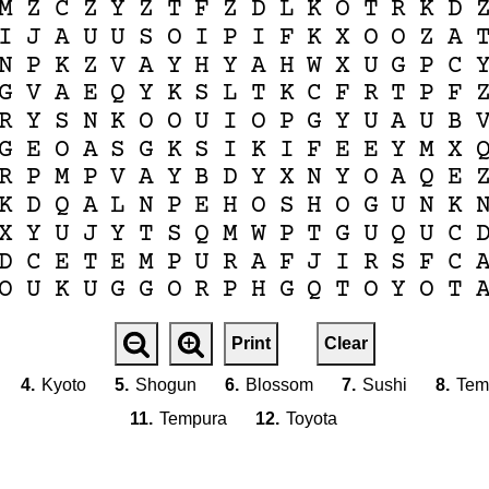
M
Z
C
Z
Y
Z
T
F
Z
D
L
K
O
T
R
K
D
I
J
A
U
U
S
O
I
P
I
F
K
X
O
O
Z
A
N
P
K
Z
V
A
Y
H
Y
A
H
W
X
U
G
P
C
G
V
A
E
Q
Y
K
S
L
T
K
C
F
R
T
P
F
R
Y
S
N
K
O
O
U
I
O
P
G
Y
U
A
U
B
G
E
O
A
S
G
K
S
I
K
I
F
E
E
Y
M
X
R
P
M
P
V
A
Y
B
D
Y
X
N
Y
O
A
Q
E
K
D
Q
A
L
N
P
E
H
O
S
H
O
G
U
N
K
X
Y
U
J
Y
T
S
Q
M
W
P
T
G
U
Q
U
C
D
C
E
T
E
M
P
U
R
A
F
J
I
R
S
F
C
O
U
K
U
G
G
O
R
P
H
G
Q
T
O
Y
O
T
Print
Clear
4.
Kyoto
5.
Shogun
6.
Blossom
7.
Sushi
8.
Tem
11.
Tempura
12.
Toyota