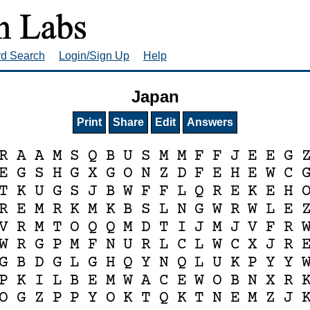
rd Search
Login/Sign Up
Help
Japan
Print
Share
Edit
Answers
R
A
A
M
S
Q
B
U
S
M
M
F
F
J
E
E
G
E
G
S
H
G
X
G
O
N
Z
D
F
E
H
E
W
C
T
K
U
G
S
J
B
W
F
F
L
Q
R
E
K
E
H
R
E
M
R
K
M
K
B
S
L
N
G
W
R
W
L
E
V
R
M
T
O
Q
Q
M
D
T
I
J
M
J
V
F
R
W
R
G
P
M
F
N
U
R
L
C
L
W
C
X
J
R
G
B
D
G
L
G
H
Q
Y
N
Q
L
U
K
P
Y
Y
P
K
I
L
B
E
M
W
A
C
E
W
O
B
N
X
R
O
G
Z
P
P
Y
O
K
T
Q
K
T
N
E
M
Z
J