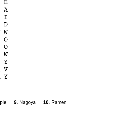
Z
E
T
A
Y
I
Z
D
V
W
Q
O
Z
O
N
W
D
Y
A
V
A
Y
ple
9.
Nagoya
10.
Ramen