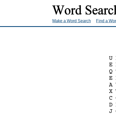
Make a Word Search
Find a Wo
U
E
Q
E
A
X
C
D
J