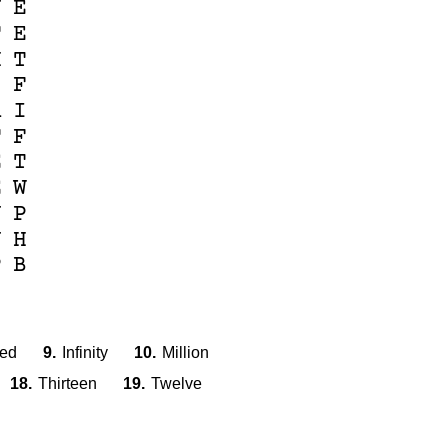
N
E
T
E
H
T
I
F
R
I
T
F
E
T
E
W
N
P
J
H
P
B
ed
9.
Infinity
10.
Million
18.
Thirteen
19.
Twelve