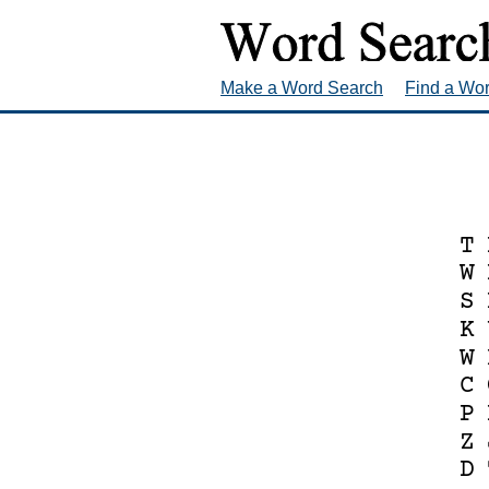
Make a Word Search
Find a Wo
T
W
S
K
W
C
P
Z
D