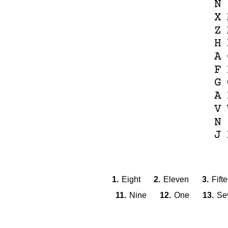
N
X
Z
H
A
F
G
A
V
N
J
1.
Eight
2.
Eleven
3.
Fift
11.
Nine
12.
One
13.
Se