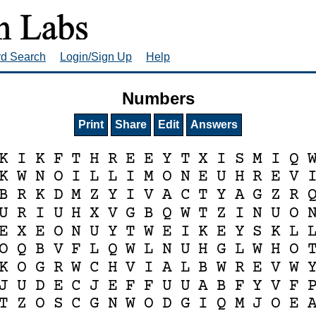
rd Search
Login/Sign Up
Help
Numbers
Print
Share
Edit
Answers
K
I
K
F
T
H
R
E
E
Y
T
X
I
S
M
I
Q
K
W
N
O
I
L
L
I
M
O
N
E
U
H
R
E
V
B
R
K
D
M
Z
Y
I
V
A
C
T
Y
A
G
Z
R
U
R
I
U
H
X
V
G
B
Q
W
T
Z
I
N
U
O
E
X
E
O
N
U
Y
T
W
E
I
K
E
Y
S
K
L
O
Q
B
V
F
L
Q
W
L
N
U
H
G
L
W
H
O
K
O
G
R
W
C
H
V
I
A
L
B
W
R
E
V
W
J
U
D
E
C
J
E
F
F
U
U
A
B
F
Y
V
F
T
Z
O
S
C
G
N
W
O
D
G
I
Q
M
J
O
E