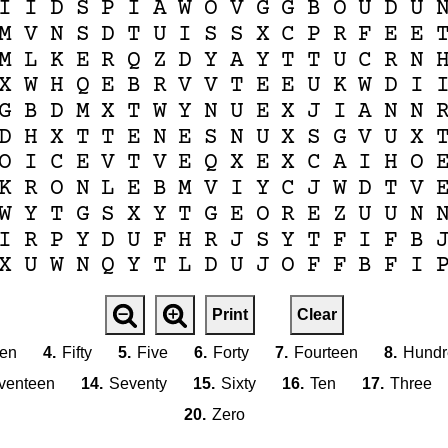
I
I
D
S
P
I
A
W
O
V
G
G
B
O
U
D
U
M
V
N
S
D
T
U
I
S
S
X
C
P
R
F
E
E
M
L
K
E
R
Q
Z
D
Y
A
Y
T
T
U
C
R
N
X
W
H
Q
E
B
R
V
V
T
E
E
U
K
W
D
I
G
B
D
M
X
T
W
Y
N
U
E
X
J
I
A
N
N
D
H
X
T
T
E
N
E
S
N
U
X
S
G
V
U
X
O
I
C
E
V
T
V
E
Q
X
E
X
C
A
I
H
O
K
R
O
N
L
E
B
M
V
I
Y
C
J
W
D
T
V
W
Y
T
G
S
X
Y
T
G
E
O
R
E
Z
U
U
N
I
R
P
Y
D
U
F
H
R
J
S
Y
T
F
I
F
B
X
U
W
N
Q
Y
T
L
D
U
J
O
F
F
B
F
I
Print
Clear
een
4.
Fifty
5.
Five
6.
Forty
7.
Fourteen
8.
Hundr
venteen
14.
Seventy
15.
Sixty
16.
Ten
17.
Three
20.
Zero