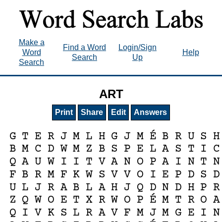
Make a
Find a Word
Login/Sign
Word
Help
Search
Up
Search
ART
Print
Share
Edit
Answers
É
G
T
E
R
J
M
L
H
G
J
M
B
R
U
S
H
B
M
C
D
W
M
Z
B
S
P
E
L
A
S
T
I
C
Q
A
U
W
I
I
T
V
A
N
O
P
A
I
N
T
N
F
B
R
M
F
K
W
S
V
V
O
I
E
P
D
S
D
U
L
J
R
A
B
L
A
H
J
Q
D
N
D
H
P
R
É
Z
Q
W
O
E
T
X
R
W
O
P
M
T
R
O
A
Q
I
V
K
S
L
R
A
V
F
M
J
M
G
E
I
N