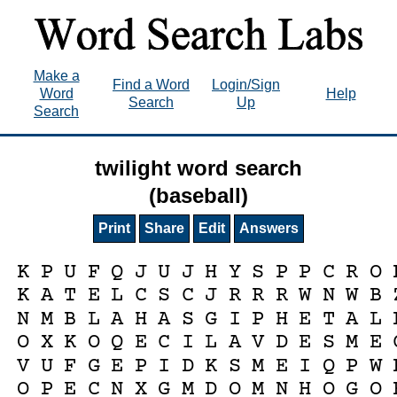
Make a
Find a Word
Login/Sign
Word
Help
Search
Up
Search
twilight word search
(baseball)
Print
Share
Edit
Answers
K
P
U
F
Q
J
U
J
H
Y
S
P
P
C
R
O
K
A
T
E
L
C
S
C
J
R
R
R
W
N
W
B
N
M
B
L
A
H
A
S
G
I
P
H
E
T
A
L
O
X
K
O
Q
E
C
I
L
A
V
D
E
S
M
E
V
U
F
G
E
P
I
D
K
S
M
E
I
Q
P
W
O
P
E
C
N
X
G
M
D
O
M
N
H
O
G
O