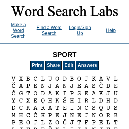
Make a
Find a Word
Login/Sign
Word
Help
Search
Up
Search
SPORT
Print
Share
Edit
Answers
V
X
B
C
L
U
O
D
B
O
J
K
A
V
L
Č
Č
A
P
E
N
J
A
N
J
E
A
S
D
E
Č
G
T
O
D
A
K
I
P
S
E
A
K
J
U
Š
Y
C
X
E
Q
H
K
H
I
R
L
D
H
D
D
C
K
A
R
A
T
E
I
N
C
S
Q
U
S
Č
M
H
C
K
P
E
J
N
E
J
N
O
R
B
Č
P
E
O
J
L
Z
O
J
T
F
P
E
L
T