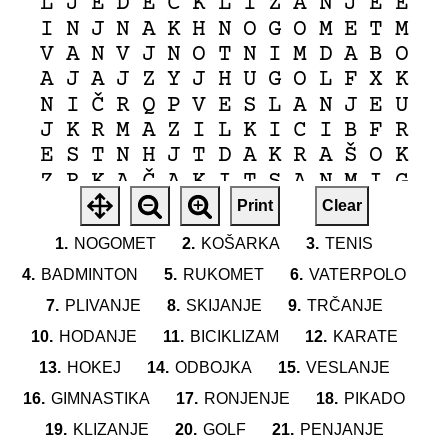
Č
L
J
E
D
E
K
L
I
Z
A
N
J
E
E
I
N
J
N
A
K
H
N
O
G
O
M
E
T
M
V
A
N
V
J
N
O
T
N
I
M
D
A
B
O
A
J
A
J
Z
Y
J
H
U
G
O
L
F
X
K
Č
N
I
R
Q
P
V
E
S
L
A
N
J
E
U
J
K
R
M
A
Z
I
L
K
I
C
I
B
F
R
Š
E
S
T
N
H
J
T
D
A
K
R
A
O
K
Č
Z
R
K
A
A
K
I
T
S
A
N
M
I
G
Print
Clear
1.
NOGOMET
2.
KOŠARKA
3.
TENIS
4.
BADMINTON
5.
RUKOMET
6.
VATERPOLO
7.
PLIVANJE
8.
SKIJANJE
9.
TRČANJE
10.
HODANJE
11.
BICIKLIZAM
12.
KARATE
13.
HOKEJ
14.
ODBOJKA
15.
VESLANJE
16.
GIMNASTIKA
17.
RONJENJE
18.
PIKADO
19.
KLIZANJE
20.
GOLF
21.
PENJANJE