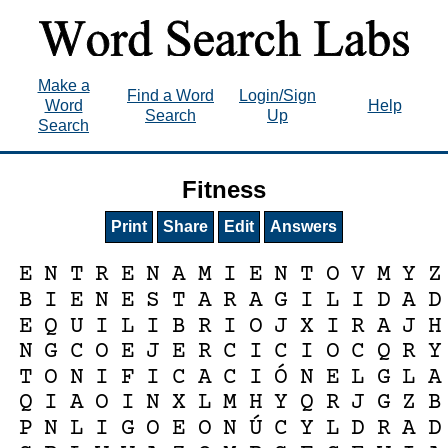
Make a
Find a Word
Login/Sign
Word
Help
Search
Up
Search
Fitness
Print
Share
Edit
Answers
E
N
T
R
E
N
A
M
I
E
N
T
O
V
M
Y
Z
B
I
E
N
E
S
T
A
R
A
G
I
L
I
D
A
D
E
Q
U
I
L
I
B
R
I
O
J
X
I
R
A
J
H
N
G
C
O
E
J
E
R
C
I
C
I
O
C
Q
R
Y
Ó
T
O
N
I
F
I
C
A
C
I
N
E
L
G
L
A
Q
I
A
O
I
N
X
L
M
H
Y
Q
R
J
G
Z
B
Ú
P
N
L
I
G
O
E
O
N
C
Y
L
D
R
A
D