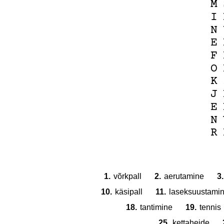
M
I
N
E
F
O
K
J
E
N
R
1.
võrkpall
2.
aerutamine
3.
10.
käsipall
11.
laseksuustami
18.
tantimine
19.
tennis
25.
kettaheide