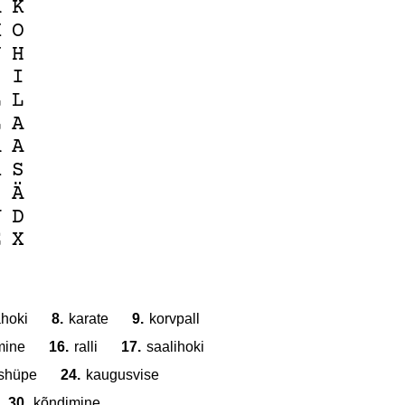
A
K
K
O
J
H
I
I
L
L
L
A
A
A
R
S
Ä
Z
V
D
E
X
ähoki
8.
karate
9.
korvpall
mine
16.
ralli
17.
saalihoki
shüpe
24.
kaugusvise
30.
kõndimine