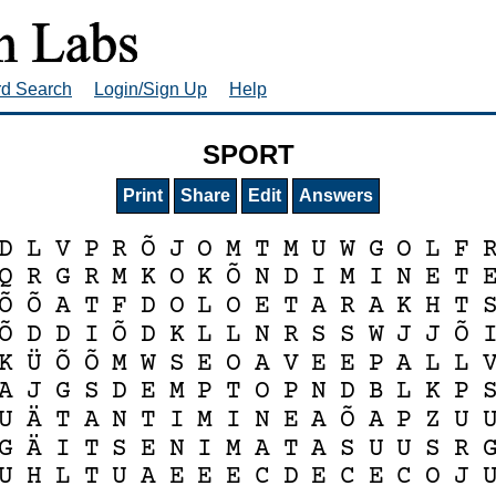
rd Search
Login/Sign Up
Help
SPORT
Print
Share
Edit
Answers
Õ
D
L
V
P
R
J
O
M
T
M
U
W
G
O
L
F
Õ
Q
R
G
R
M
K
O
K
N
D
I
M
I
N
E
T
Õ
Õ
A
T
F
D
O
L
O
E
T
A
R
A
K
H
T
Õ
Õ
Õ
D
D
I
D
K
L
L
N
R
S
S
W
J
J
Ü
Õ
Õ
K
M
W
S
E
O
A
V
E
E
P
A
L
L
A
J
G
S
D
E
M
P
T
O
P
N
D
B
L
K
P
Ä
Õ
U
T
A
N
T
I
M
I
N
E
A
A
P
Z
U
Ä
G
I
T
S
E
N
I
M
A
T
A
S
U
U
S
R
U
H
L
T
U
A
E
E
E
C
D
E
C
E
C
O
J