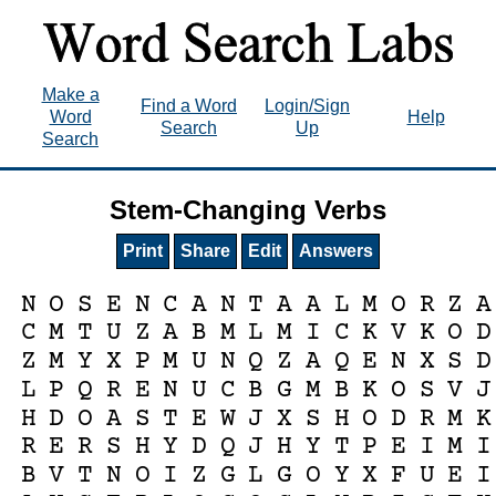
Make a
Find a Word
Login/Sign
Word
Help
Search
Up
Search
Stem-Changing Verbs
Print
Share
Edit
Answers
N
O
S
E
N
C
A
N
T
A
A
L
M
O
R
Z
A
C
M
T
U
Z
A
B
M
L
M
I
C
K
V
K
O
D
Z
M
Y
X
P
M
U
N
Q
Z
A
Q
E
N
X
S
D
L
P
Q
R
E
N
U
C
B
G
M
B
K
O
S
V
J
H
D
O
A
S
T
E
W
J
X
S
H
O
D
R
M
K
R
E
R
S
H
Y
D
Q
J
H
Y
T
P
E
I
M
I
B
V
T
N
O
I
Z
G
L
G
O
Y
X
F
U
E
I