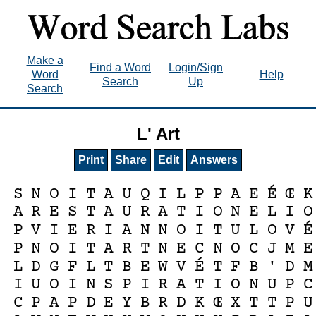
Make a
Find a Word
Login/Sign
Word
Help
Search
Up
Search
L' Art
Print
Share
Edit
Answers
É
S
N
O
I
T
A
U
Q
I
L
P
P
A
E
Œ
K
A
R
E
S
T
A
U
R
A
T
I
O
N
E
L
I
O
É
P
V
I
E
R
I
A
N
N
O
I
T
U
L
O
V
P
N
O
I
T
A
R
T
N
E
C
N
O
C
J
M
E
É
L
D
G
F
L
T
B
E
W
V
T
F
B
'
D
M
I
U
O
I
N
S
P
I
R
A
T
I
O
N
U
P
C
C
P
A
P
D
E
Y
B
R
D
K
Œ
X
T
T
P
U