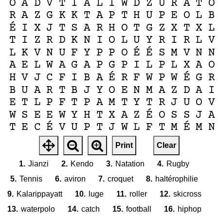
O
A
D
V
T
I
A
L
I
W
D
Z
U
R
A
T
O
R
A
Z
G
K
K
T
A
P
T
H
U
P
E
O
L
B
É
I
X
J
T
S
A
R
H
O
T
G
Z
X
T
X
L
T
I
Z
R
D
K
N
I
O
L
U
Y
R
I
R
L
V
É
É
L
K
V
N
U
F
Y
P
P
O
S
M
V
N
N
A
E
L
W
A
G
A
P
G
P
I
L
P
L
X
A
O
É
É
H
V
J
C
F
I
B
A
R
F
W
P
W
G
R
B
U
A
R
T
B
J
Y
O
E
N
M
A
Z
D
A
I
E
T
L
P
F
T
P
A
M
T
Y
T
R
J
U
O
V
É
W
S
E
E
W
Y
H
T
X
A
Z
O
S
S
J
A
É
É
T
E
C
V
U
P
T
J
W
L
F
T
M
M
N
Print
Clear
1.
Jianzi
2.
Kendo
3.
Natation
4.
Rugby
5.
Tennis
6.
aviron
7.
croquet
8.
haltérophilie
9.
Kalarippayatt
10.
luge
11.
roller
12.
skicross
13.
waterpolo
14.
catch
15.
football
16.
hiphop