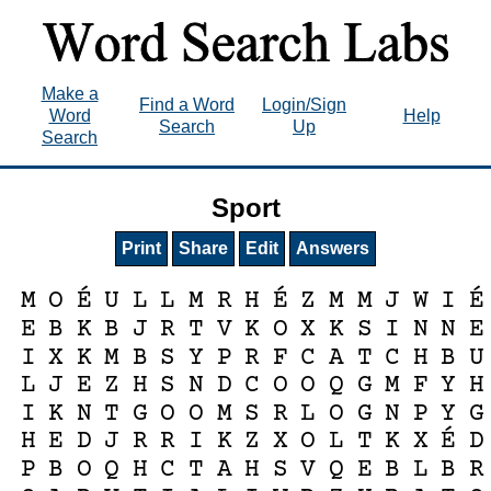
Make a
Find a Word
Login/Sign
Word
Help
Search
Up
Search
Sport
Print
Share
Edit
Answers
É
É
É
M
O
U
L
L
M
R
H
Z
M
M
J
W
I
E
B
K
B
J
R
T
V
K
O
X
K
S
I
N
N
E
I
X
K
M
B
S
Y
P
R
F
C
A
T
C
H
B
U
L
J
E
Z
H
S
N
D
C
O
O
Q
G
M
F
Y
H
I
K
N
T
G
O
O
M
S
R
L
O
G
N
P
Y
G
É
H
E
D
J
R
R
I
K
Z
X
O
L
T
K
X
D
P
B
O
Q
H
C
T
A
H
S
V
Q
E
B
L
B
R