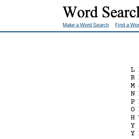
Make a Word Search
Find a Wo
L
R
M
N
P
O
H
Y
Y