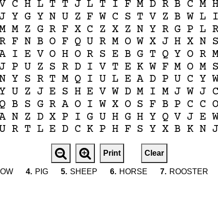
V
C
H
L
T
T
J
L
T
I
F
M
D
R
B
C
M
J
Y
G
Y
N
U
Z
F
W
C
S
T
V
Z
B
W
L
M
M
Z
G
R
F
X
C
Z
X
Z
N
Y
R
G
P
L
R
F
N
B
O
F
Q
U
R
M
O
W
X
J
H
X
N
A
I
E
V
O
H
O
R
S
E
B
G
T
Q
Y
O
R
J
P
U
Z
S
R
D
I
V
T
E
K
W
F
M
O
M
N
Y
S
R
T
M
Q
I
U
L
E
A
D
P
U
C
Y
Y
U
Z
J
E
S
H
E
V
W
D
M
I
M
J
W
J
Q
B
S
G
R
A
O
I
W
X
O
S
F
B
P
C
C
A
N
Z
D
X
P
I
G
U
H
G
H
Y
Q
V
J
E
U
R
T
L
E
D
C
K
P
H
F
S
Y
X
B
K
N
Print
Clear
COW
4.
PIG
5.
SHEEP
6.
HORSE
7.
ROOSTER