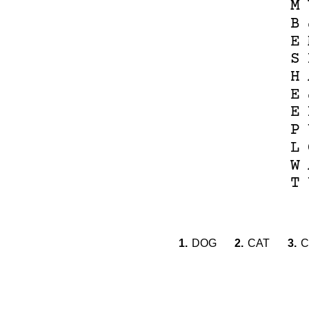
M
B
E
S
H
E
E
P
L
W
T
1.
DOG
2.
CAT
3.