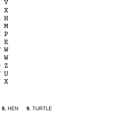
H
V
I
X
R
H
S
M
M
P
S
E
W
W
C
W
O
Z
W
U
J
X
8.
HEN
9.
TURTLE