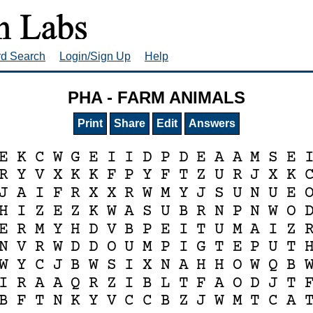
rd Search
Login/Sign Up
Help
PHA - FARM ANIMALS
Print
Share
Edit
Answers
E
K
C
W
G
E
I
I
D
P
D
E
A
A
M
S
E
R
Y
V
X
K
K
F
P
Y
F
T
Z
U
R
J
X
K
J
A
I
F
R
X
X
R
W
M
Y
J
S
U
N
U
E
H
I
Z
E
Z
K
W
A
S
U
B
R
N
P
N
W
O
E
R
M
Y
H
D
V
B
P
E
I
T
U
M
A
I
Z
N
V
R
W
D
D
O
U
M
P
I
G
T
E
P
U
T
W
Y
C
J
B
W
S
I
X
N
A
H
H
O
W
Q
B
I
R
A
A
Q
R
Z
I
B
L
T
F
A
O
D
J
T
B
F
T
N
K
Y
V
C
C
B
Z
J
W
M
T
C
A