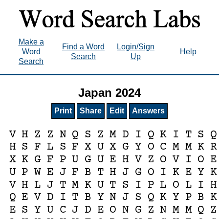
Make a
Find a Word
Login/Sign
Word
Help
Search
Up
Search
Japan 2024
Print
Share
Edit
Answers
V
H
Z
Z
N
Q
S
Z
M
D
I
Q
K
I
T
S
Q
H
S
F
L
S
F
X
U
X
G
Y
O
C
M
M
K
R
X
K
G
F
P
U
G
U
E
H
V
Z
O
V
I
O
E
U
P
W
E
J
F
B
T
H
J
G
O
I
K
E
Y
K
V
H
L
J
T
M
K
U
T
S
I
P
L
O
L
I
H
Q
E
V
D
I
T
B
Y
N
J
S
Q
K
Y
P
B
K
E
S
Y
U
C
J
D
E
O
N
G
Z
N
M
M
Q
Z