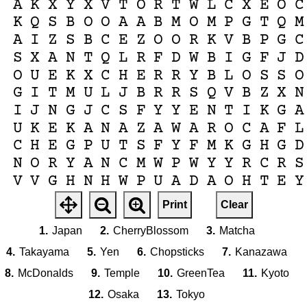
A
K
X
Y
X
V
T
O
R
T
W
L
C
X
E
O
C
K
Q
S
B
O
O
A
A
B
M
O
M
P
G
T
Q
M
A
I
Z
S
B
C
E
Z
O
O
R
K
V
B
P
G
C
S
X
A
N
T
Q
L
R
F
D
W
B
I
G
F
J
D
O
U
E
K
X
C
H
E
R
R
Y
B
L
O
S
S
O
G
I
T
M
U
L
J
B
R
R
S
Q
V
B
Z
X
N
I
J
N
G
J
C
S
F
Y
Y
E
N
T
I
K
G
A
U
K
E
K
A
N
A
Z
A
W
A
R
O
C
A
F
L
C
H
E
G
P
U
T
S
F
Y
F
M
K
G
H
G
D
N
O
R
Y
A
N
C
M
W
P
W
Y
Y
R
C
R
S
V
V
G
H
N
H
W
P
U
A
D
A
O
H
T
E
Y
T
S
S
W
I
B
U
P
Q
W
X
I
D
K
A
Q
R
Print
Clear
A
Z
O
U
H
O
M
P
W
M
E
G
X
W
M
P
F
1.
Japan
2.
CherryBlossom
3.
Matcha
4.
Takayama
5.
Yen
6.
Chopsticks
7.
Kanazawa
8.
McDonalds
9.
Temple
10.
GreenTea
11.
Kyoto
12.
Osaka
13.
Tokyo