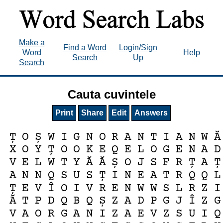
Make a
Find a Word
Login/Sign
Word
Help
Search
Up
Search
Cauta cuvintele
Print
Share
Edit
Answers
Ă
Ț
O
Ș
W
I
G
N
O
R
A
N
T
I
A
N
W
X
O
Y
Ț
O
O
K
E
Q
E
L
O
G
E
N
A
D
Ă
Ă
V
E
L
W
T
Y
Ș
O
J
S
F
R
Ț
A
Ț
A
N
N
Q
S
U
S
Ț
I
N
E
A
T
R
Q
Q
L
Î
Ț
E
V
O
I
V
R
E
N
W
W
S
L
R
Z
I
Ă
Î
T
P
D
Q
B
Q
Ș
Z
A
D
P
G
J
Z
G
V
A
O
R
G
A
N
I
Z
A
E
V
Z
S
U
I
Q