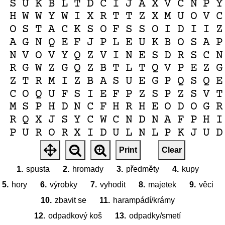
S
U
K
B
L
T
D
C
I
J
A
X
V
C
N
P
Y
H
W
W
Y
W
I
X
R
T
T
Z
X
M
U
O
V
C
O
S
T
A
C
K
S
O
F
S
S
O
I
D
I
I
Z
A
G
N
Q
E
F
J
P
L
E
U
K
B
O
S
A
P
N
V
O
V
Y
Q
Z
V
I
N
E
S
D
R
S
C
N
R
G
W
Z
G
Q
Z
B
T
L
T
Q
V
P
E
Z
G
Z
T
R
M
I
Z
B
A
S
U
E
G
P
Q
S
Q
E
C
O
Q
U
F
S
I
E
F
P
Z
S
P
Z
S
V
T
M
S
P
H
D
N
C
F
H
R
H
E
O
D
O
G
R
R
Q
X
J
S
Y
C
W
C
N
D
N
A
F
P
H
I
P
U
R
O
R
X
I
D
U
L
N
L
P
K
J
U
D
E
L
F
S
F
K
Q
S
N
M
B
Y
V
V
Q
E
O
Print
Clear
W
B
Z
F
O
S
P
A
E
H
T
Y
K
X
J
V
F
1.
spusta
2.
hromady
3.
předměty
4.
kupy
5.
hory
6.
výrobky
7.
vyhodit
8.
majetek
9.
věci
10.
zbavit se
11.
harampádí/krámy
12.
odpadkový koš
13.
odpadky/smetí