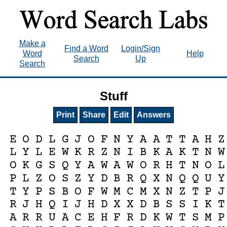
Make a
Find a Word
Login/Sign
Word
Help
Search
Up
Search
Stuff
Print
Share
Edit
Answers
E
O
D
L
G
J
O
F
N
Y
A
A
T
T
A
H
Z
L
Y
L
E
W
K
R
Z
N
I
B
K
A
K
T
N
W
O
K
G
S
Q
Y
A
W
A
W
O
R
H
T
N
O
L
P
L
Z
O
S
Z
Y
D
B
R
Q
X
N
Q
Q
U
Y
T
Y
P
S
B
O
F
W
M
C
M
X
N
Z
T
P
J
R
J
H
Q
I
J
H
D
X
X
D
B
S
S
I
K
T
A
R
R
U
A
C
E
H
F
R
D
K
W
T
S
M
P