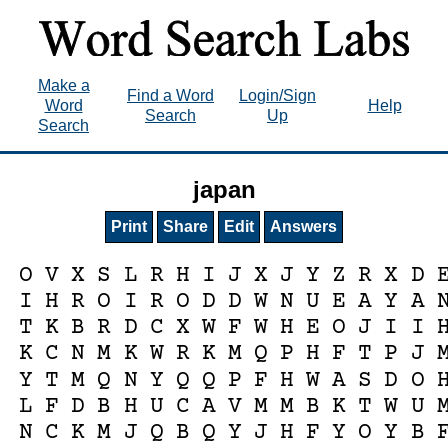
Make a
Find a Word
Login/Sign
Word
Help
Search
Up
Search
japan
Print
Share
Edit
Answers
O
V
X
S
L
R
H
I
J
X
J
Y
Z
R
X
D
I
H
R
O
I
R
O
D
D
W
N
U
E
A
Y
A
T
K
B
R
D
C
X
W
F
W
H
E
O
J
I
I
K
C
N
M
K
W
R
K
M
Q
P
H
F
T
P
J
Y
T
M
Q
N
Y
Q
Q
P
F
H
W
A
S
D
O
L
F
D
B
H
U
C
A
V
M
M
B
K
T
W
U
N
C
K
M
J
Q
B
Q
Y
J
H
F
Y
O
Y
B