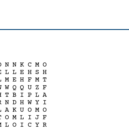
D
N
N
K
C
M
O
E
L
L
E
H
S
H
L
M
E
H
F
M
T
W
W
Q
Q
U
Z
F
H
T
B
I
P
L
A
R
N
D
H
W
Y
I
L
A
K
U
O
M
O
T
O
M
L
I
J
F
M
L
O
I
C
Y
R