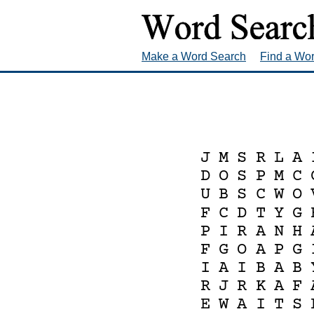
Make a Word Search
Find a Wo
J
M
S
R
L
A
D
O
S
P
M
C
U
B
S
C
W
O
F
C
D
T
Y
G
P
I
R
A
N
H
F
G
O
A
P
G
I
A
I
B
A
B
R
J
R
K
A
F
E
W
A
I
T
S