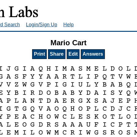
rd Search
Login/Sign Up
Help
Mario Cart
Print
Share
Edit
Answers
I
J
G
I
A
Q
H
I
M
A
S
M
E
L
D
O
L
G
A
S
F
Y
Y
A
A
R
T
L
I
P
Q
T
V
W
V
V
Z
W
G
V
P
I
G
I
U
L
Y
B
A
B
Q
E
Y
B
I
R
D
O
B
A
B
Y
D
A
I
S
Y
Q
A
P
L
A
N
T
D
A
E
R
G
X
S
A
J
E
P
I
G
T
G
Q
V
A
O
Q
H
O
P
L
C
D
J
C
Y
P
E
A
C
H
O
W
C
L
E
S
K
O
T
L
O
A
L
E
O
G
D
R
S
A
A
A
U
F
I
C
P
T
L
E
M
I
L
O
W
M
C
R
I
W
G
S
R
O
S