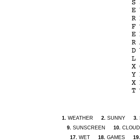
S
E
R
F
E
R
D
L
X
Y
X
T
1.
WEATHER
2.
SUNNY
3.
9.
SUNSCREEN
10.
CLOUD
17.
WET
18.
GAMES
19.