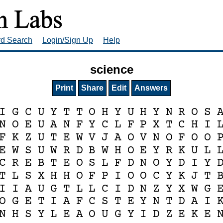
rd Search
Login/Sign Up
Help
science
Print
Share
Edit
Answers
I
G
C
U
Y
T
T
O
H
Y
U
H
Y
N
R
O
S
N
O
E
U
A
N
F
Y
C
L
F
P
X
T
C
H
I
F
K
Z
U
T
E
W
V
J
A
O
V
N
O
F
O
O
E
W
S
U
W
R
D
B
W
H
O
E
Y
R
K
U
L
C
R
E
B
T
E
O
S
L
F
D
N
O
Y
D
I
Y
T
L
S
X
H
H
O
F
P
I
O
O
C
Y
K
J
T
I
I
A
U
G
T
L
L
C
I
D
N
Z
Y
X
W
G
O
G
E
T
I
A
F
C
S
T
E
Y
N
T
D
A
I
N
H
S
Y
L
E
A
O
U
G
Y
I
D
Z
E
K
E