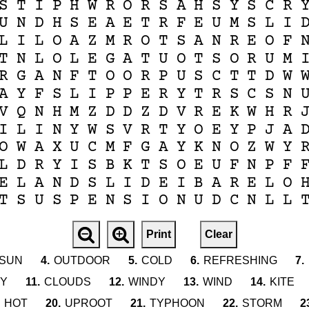
S
T
I
P
H
W
R
O
R
S
A
H
S
Y
S
C
R
U
N
D
H
S
E
A
E
T
R
F
E
U
M
S
L
I
L
I
L
O
A
Z
M
R
O
T
S
A
N
R
E
O
F
T
N
L
O
L
E
G
A
T
U
O
T
S
O
R
U
M
R
G
A
N
F
T
O
O
R
P
U
S
C
T
T
D
W
A
Y
F
S
L
I
P
P
E
R
Y
T
R
S
C
S
N
V
Q
N
H
M
Z
D
D
Z
D
V
R
E
K
W
H
R
I
L
I
N
Y
W
S
V
R
T
Y
O
E
Y
P
J
A
O
W
A
X
U
C
M
F
G
A
Y
K
N
O
Z
W
Y
L
D
R
Y
I
S
B
K
T
S
O
E
U
F
N
P
F
E
L
A
N
D
S
L
I
D
E
I
B
A
R
E
L
O
T
S
U
S
P
E
N
S
I
O
N
U
D
C
N
L
L
Print
Clear
SUN
4.
OUTDOOR
5.
COLD
6.
REFRESHING
7.
Y
11.
CLOUDS
12.
WINDY
13.
WIND
14.
KITE
HOT
20.
UPROOT
21.
TYPHOON
22.
STORM
2