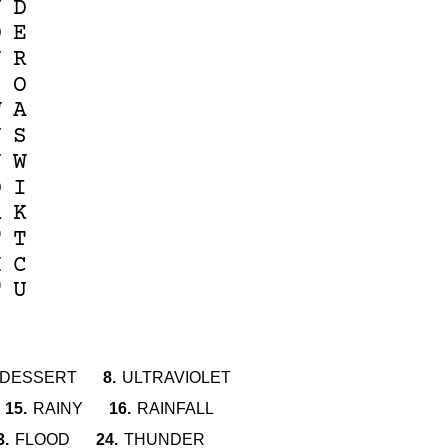
Y
D
D
E
N
R
I
O
W
A
U
S
J
W
D
I
R
K
F
T
H
C
T
U
DESSERT
8.
ULTRAVIOLET
15.
RAINY
16.
RAINFALL
3.
FLOOD
24.
THUNDER