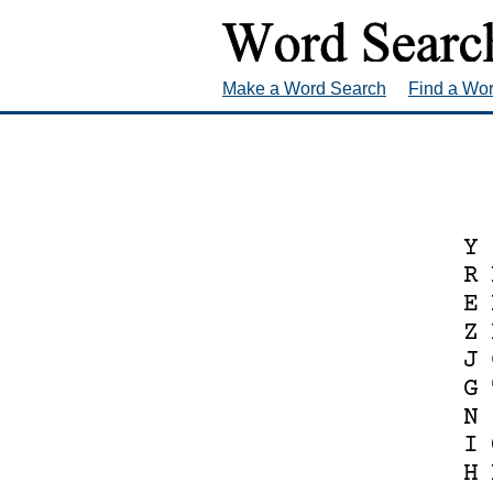
Make a Word Search
Find a Wo
Y
R
E
Z
J
G
N
I
H