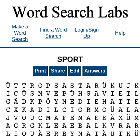
Make a
Find a Word
Login/Sign
Word
Help
Search
Up
Search
SPORT
Print
Share
Edit
Answers
Ü
Ü
T
T
R
O
P
S
A
S
T
A
R
K
U
J
K
Ü
Ü
I
C
S
M
V
E
P
H
S
A
V
I
E
T
L
Ä
Õ
G
D
K
P
Y
N
E
D
I
E
H
A
T
T
E
Ü
C
X
K
A
D
I
L
C
I
O
R
M
O
A
L
A
Ä
Ü
J
V
O
U
C
M
A
F
E
M
A
E
E
X
M
A
G
R
G
K
L
E
A
E
B
A
L
K
V
R
A
R
Ä
Ä
Ü
L
I
O
U
E
R
B
Y
N
A
T
U
T
K