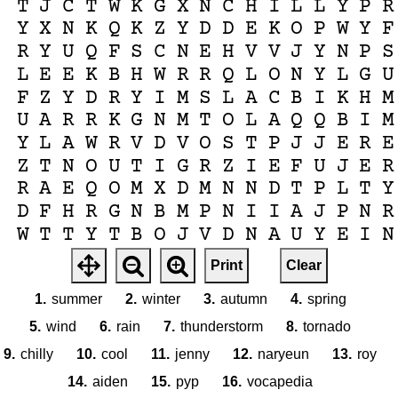
T
J
C
T
W
K
G
X
N
C
H
I
L
L
Y
P
R
Y
X
N
K
Q
K
Z
Y
D
D
E
K
O
P
W
Y
F
R
Y
U
Q
F
S
C
N
E
H
V
V
J
Y
N
P
S
L
E
E
K
B
H
W
R
R
Q
L
O
N
Y
L
G
U
F
Z
Y
D
R
Y
I
M
S
L
A
C
B
I
K
H
M
U
A
R
R
K
G
N
M
T
O
L
A
Q
Q
B
I
M
Y
L
A
W
R
V
D
V
O
S
T
P
J
J
E
R
E
Z
T
N
O
U
T
I
G
R
Z
I
E
F
U
J
E
R
R
A
E
Q
O
M
X
D
M
N
N
D
T
P
L
T
Y
D
F
H
R
G
N
B
M
P
N
I
I
A
J
P
N
R
W
T
T
Y
T
B
O
J
V
D
N
A
U
Y
E
I
N
F
E
P
C
H
K
C
S
G
Z
A
U
C
R
K
W
Z
Print
Clear
Z
O
Q
W
Z
W
J
O
P
K
H
R
X
O
G
Z
R
1.
summer
2.
winter
3.
autumn
4.
spring
5.
wind
6.
rain
7.
thunderstorm
8.
tornado
9.
chilly
10.
cool
11.
jenny
12.
naryeun
13.
roy
14.
aiden
15.
pyp
16.
vocapedia