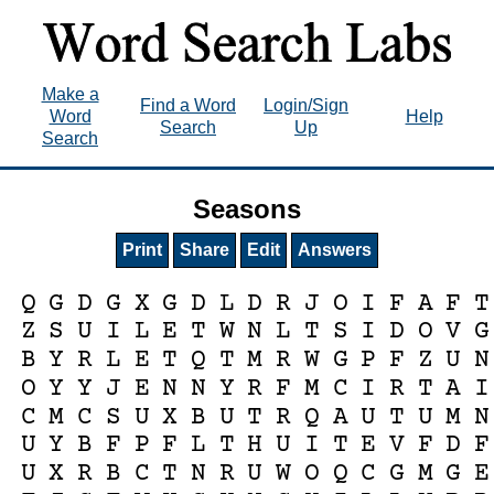
Make a
Find a Word
Login/Sign
Word
Help
Search
Up
Search
Seasons
Print
Share
Edit
Answers
Q
G
D
G
X
G
D
L
D
R
J
O
I
F
A
F
T
Z
S
U
I
L
E
T
W
N
L
T
S
I
D
O
V
G
B
Y
R
L
E
T
Q
T
M
R
W
G
P
F
Z
U
N
O
Y
Y
J
E
N
N
Y
R
F
M
C
I
R
T
A
I
C
M
C
S
U
X
B
U
T
R
Q
A
U
T
U
M
N
U
Y
B
F
P
F
L
T
H
U
I
T
E
V
F
D
F
U
X
R
B
C
T
N
R
U
W
O
Q
C
G
M
G
E