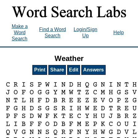
Make a
Find a Word
Login/Sign
Word
Help
Search
Up
Search
Weather
Print
Share
Edit
Answers
C
R
I
S
P
W
I
N
D
H
Q
G
N
I
N
T
H
J
O
F
O
G
G
Y
M
W
T
Z
C
M
H
G
S
V
N
T
L
H
F
D
B
R
E
E
Z
E
V
O
P
Z
G
F
G
H
D
S
G
S
R
I
H
W
E
D
T
R
E
U
P
F
S
D
W
F
K
T
E
C
Y
H
U
J
B
R
Z
L
I
B
F
F
O
D
B
F
M
E
P
K
C
O
U
I
Q
V
G
N
N
S
Q
R
F
N
Y
H
W
G
D
V
L