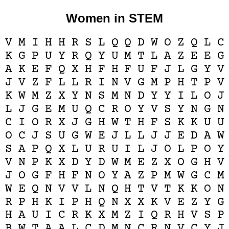
Women in STEM
V
M
I
H
H
R
S
L
Q
Q
D
W
O
Z
Q
L
C
K
G
P
U
Y
R
Q
Y
U
M
T
L
A
Z
E
E
G
A
K
E
F
Q
X
H
F
H
F
U
F
J
L
G
Y
V
J
V
Z
F
L
L
R
I
N
V
G
M
P
H
T
P
V
K
W
M
Z
X
Y
N
S
M
N
D
Y
Y
I
L
O
J
L
J
G
E
M
U
Q
C
R
O
Y
V
S
Y
N
G
N
C
I
O
R
X
J
G
H
W
T
H
F
S
K
K
U
U
O
C
J
S
U
G
W
E
J
L
L
J
J
E
D
A
W
S
A
P
Q
X
L
U
R
U
I
L
J
O
L
P
O
Y
V
N
P
K
X
D
Y
D
W
M
E
Z
X
O
G
H
V
J
O
G
F
H
F
N
O
Y
A
Z
P
M
W
G
C
M
W
E
Q
N
V
V
L
N
Q
H
T
V
T
K
K
O
N
R
P
H
K
I
P
H
Q
N
X
X
K
V
E
Z
Y
G
H
A
U
I
C
R
K
X
M
Z
I
Q
R
H
V
S
P
B
W
T
A
A
L
C
D
M
N
C
R
N
V
C
Y
J