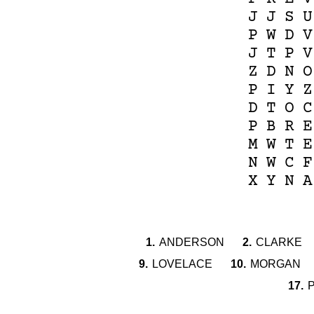
J
J
S
U
P
W
D
V
J
T
P
V
Z
D
N
O
P
I
Y
Z
D
T
O
C
P
B
R
E
M
W
T
E
N
W
C
F
X
Y
N
A
1.
ANDERSON
2.
CLARKE
9.
LOVELACE
10.
MORGAN
17.