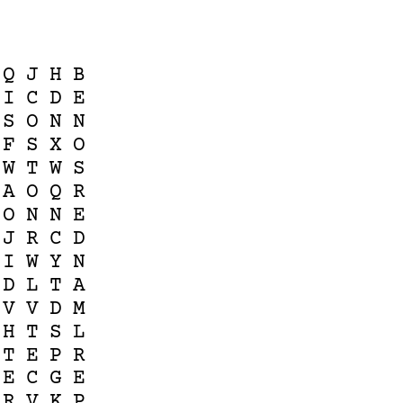
Q
J
H
B
I
C
D
E
S
O
N
N
F
S
X
O
W
T
W
S
A
O
Q
R
O
N
N
E
J
R
C
D
I
W
Y
N
D
L
T
A
V
V
D
M
H
T
S
L
T
E
P
R
E
C
G
E
R
V
K
P