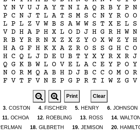
Y
N
V
U
J
A
Y
T
N
I
A
Q
R
B
Y
P
N
P
C
N
J
T
L
A
T
S
M
S
C
N
Y
R
O
O
L
P
L
Z
V
W
B
S
A
W
W
S
T
X
E
L
S
V
D
H
A
P
H
X
L
O
D
J
H
G
R
H
W
N
R
B
Y
R
R
N
X
Z
X
Z
Y
O
X
W
Z
Y
H
H
A
G
F
H
K
X
A
Z
R
O
S
S
G
H
C
O
H
C
Q
L
J
D
E
U
B
T
Y
X
Y
R
X
R
J
Q
G
K
B
W
L
O
V
E
L
A
C
E
Y
P
O
Y
N
O
R
M
Q
A
B
H
D
J
B
C
C
O
M
O
R
F
V
T
F
V
N
E
P
G
P
R
T
I
W
Z
G
V
Print
Clear
3.
COSTON
4.
FISCHER
5.
HENRY
6.
JOHNSON
11.
OCHOA
12.
ROEBLING
13.
ROSS
14.
WALTO
PERLMAN
18.
GILBRETH
19.
JEMISON
20.
HAMILT