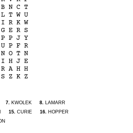
B
N
C
T
L
T
W
U
I
R
K
W
G
E
R
S
P
P
J
Y
U
P
F
R
N
O
T
N
I
H
J
E
R
A
H
H
S
Z
K
Z
7.
KWOLEK
8.
LAMARR
N
15.
CURIE
16.
HOPPER
ON