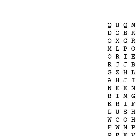
Q
U
Q
M
D
O
B
K
O
X
G
R
M
L
P
O
O
R
I
E
R
J
J
B
G
Z
H
L
A
H
J
I
N
E
E
N
B
I
M
G
K
R
I
F
L
U
S
H
W
C
O
H
F
W
N
P
P
R
E
V