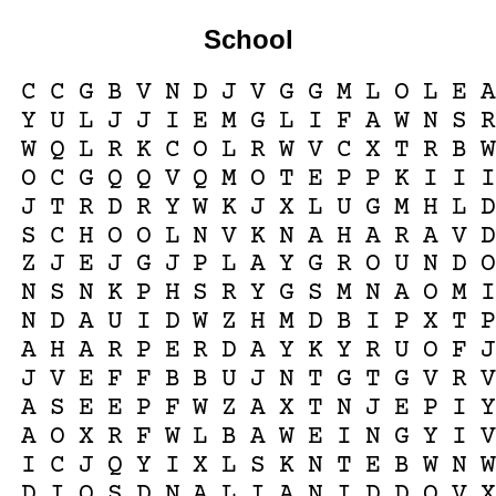
School
C
C
G
B
V
N
D
J
V
G
G
M
L
O
L
E
A
Y
U
L
J
J
I
E
M
G
L
I
F
A
W
N
S
R
W
Q
L
R
K
C
O
L
R
W
V
C
X
T
R
B
W
O
C
G
Q
Q
V
Q
M
O
T
E
P
P
K
I
I
I
J
T
R
D
R
Y
W
K
J
X
L
U
G
M
H
L
D
S
C
H
O
O
L
N
V
K
N
A
H
A
R
A
V
D
Z
J
E
J
G
J
P
L
A
Y
G
R
O
U
N
D
O
N
S
N
K
P
H
S
R
Y
G
S
M
N
A
O
M
I
N
D
A
U
I
D
W
Z
H
M
D
B
I
P
X
T
P
A
H
A
R
P
E
R
D
A
Y
K
Y
R
U
O
F
J
J
V
E
F
F
B
B
U
J
N
T
G
T
G
V
R
V
A
S
E
E
P
F
W
Z
A
X
T
N
J
E
P
I
Y
A
O
X
R
F
W
L
B
A
W
E
I
N
G
Y
I
V
I
C
J
Q
Y
I
X
L
S
K
N
T
E
B
W
N
W
D
I
O
S
D
N
A
L
I
A
N
I
D
D
Q
V
X