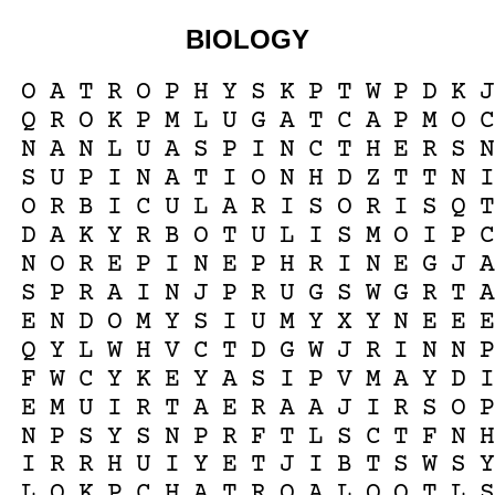
BIOLOGY
O
A
T
R
O
P
H
Y
S
K
P
T
W
P
D
K
Q
R
O
K
P
M
L
U
G
A
T
C
A
P
M
O
N
A
N
L
U
A
S
P
I
N
C
T
H
E
R
S
S
U
P
I
N
A
T
I
O
N
H
D
Z
T
T
N
O
R
B
I
C
U
L
A
R
I
S
O
R
I
S
Q
D
A
K
Y
R
B
O
T
U
L
I
S
M
O
I
P
N
O
R
E
P
I
N
E
P
H
R
I
N
E
G
J
S
P
R
A
I
N
J
P
R
U
G
S
W
G
R
T
E
N
D
O
M
Y
S
I
U
M
Y
X
Y
N
E
E
Q
Y
L
W
H
V
C
T
D
G
W
J
R
I
N
N
F
W
C
Y
K
E
Y
A
S
I
P
V
M
A
Y
D
E
M
U
I
R
T
A
E
R
A
A
J
I
R
S
O
N
P
S
Y
S
N
P
R
F
T
L
S
C
T
F
N
I
R
R
H
U
I
Y
E
T
J
I
B
T
S
W
S
L
O
K
P
C
H
A
T
R
O
A
L
O
O
T
L