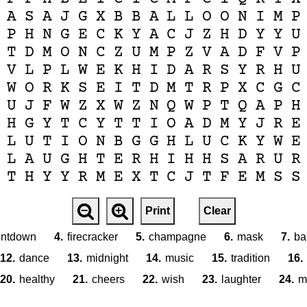
A
S
A
J
G
X
B
B
A
L
L
O
O
N
I
M
P
P
H
N
G
E
C
K
Y
A
C
J
Z
H
D
Y
Y
U
T
D
M
O
N
C
Z
U
M
P
Z
V
A
D
F
V
P
V
L
P
L
W
E
K
H
I
D
A
R
S
Y
R
H
U
W
O
R
K
S
E
I
T
D
M
T
R
P
X
C
G
C
U
J
F
W
Z
X
W
Z
N
Q
W
P
T
Q
A
P
H
H
G
Y
T
C
Y
T
T
I
O
A
D
M
Y
J
R
E
L
U
T
I
O
N
B
G
G
H
L
U
C
K
Y
W
E
L
A
U
G
H
T
E
R
H
I
H
H
S
A
R
U
R
T
H
Y
Y
R
M
E
X
T
C
J
T
F
E
M
S
S
Print
Clear
untdown
4.
firecracker
5.
champagne
6.
mask
7.
ba
12.
dance
13.
midnight
14.
music
15.
tradition
16.
20.
healthy
21.
cheers
22.
wish
23.
laughter
24.
m