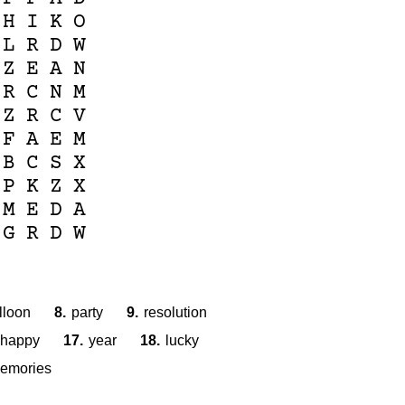
H
I
K
O
L
R
D
W
Z
E
A
N
R
C
N
M
Z
R
C
V
F
A
E
M
B
C
S
X
P
K
Z
X
M
E
D
A
G
R
D
W
lloon
8.
party
9.
resolution
happy
17.
year
18.
lucky
emories