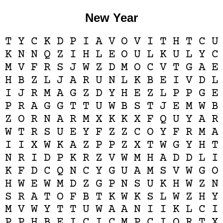
New Year
T
Y
C
K
D
P
I
A
V
O
V
I
T
H
T
C
U
K
N
N
Q
Z
I
H
L
E
O
U
L
K
U
L
Y
C
M
V
F
R
S
J
W
Z
D
M
O
C
V
T
G
A
E
H
B
Z
L
J
A
R
U
N
L
K
B
E
I
V
D
L
I
J
R
M
A
G
Z
D
Y
H
E
Z
L
P
P
G
E
P
R
A
G
G
T
T
U
W
B
S
T
J
E
M
W
B
Z
O
R
N
A
R
M
X
K
K
X
F
Q
U
Y
A
R
W
T
R
S
U
E
Y
F
Z
Z
C
O
Y
F
R
M
A
I
I
X
W
K
A
Z
P
P
Z
X
T
W
G
Y
H
T
N
R
I
D
P
K
R
Z
V
W
M
H
A
D
D
L
I
K
F
D
C
Q
N
C
Y
G
U
A
M
S
V
W
G
O
H
W
E
W
M
D
Z
G
P
N
S
U
K
H
W
Z
N
S
R
A
T
O
F
B
T
K
W
K
S
L
W
Z
H
Y
M
V
W
Y
T
T
U
W
A
A
N
I
I
K
L
C
I
P
P
H
B
E
I
C
I
C
M
P
C
I
Q
R
T
X