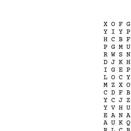
X
O
F
G
Y
I
Y
P
H
C
B
F
P
G
M
U
R
W
S
N
D
J
K
H
I
G
E
P
L
O
C
Y
M
Z
X
O
C
D
F
B
Y
C
J
Z
Y
V
H
U
E
A
N
A
A
U
K
Q
R
L
C
B