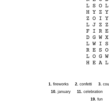
L
S
O
L
H
Y
Z
Y
Z
O
I
Y
L
J
Z
Z
F
I
R
E
D
G
W
X
L
W
I
S
R
E
S
O
L
O
G
W
H
E
A
L
1.
fireworks
2.
confetti
3.
co
10.
january
11.
celebration
19.
fun