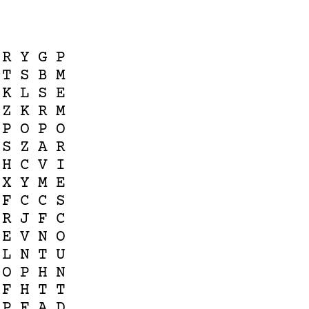
R
Y
G
P
T
S
B
M
K
L
S
E
Z
K
R
M
P
O
P
O
S
Z
A
R
H
C
V
I
X
Y
M
E
F
C
C
S
R
J
F
C
E
V
N
O
L
N
T
U
O
P
H
N
F
H
T
T
P
F
A
D