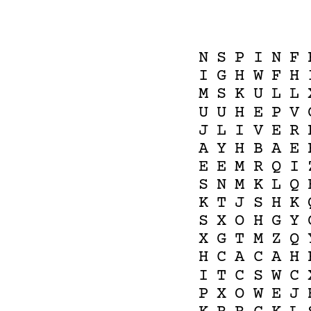
N
S
P
I
N
F
I
G
H
W
F
H
M
S
K
U
L
L
U
U
H
E
P
V
J
L
I
V
E
R
A
Y
H
B
A
E
E
E
M
R
Q
I
S
N
M
K
L
Q
K
T
J
S
H
K
S
X
O
H
G
Y
X
G
T
M
Z
Q
H
C
A
C
A
H
I
T
C
S
W
C
P
X
O
W
E
J