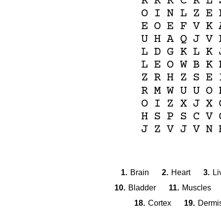
K
R
R
C
K
L
O
I
N
L
Z
E
E
O
E
F
V
K
U
H
A
Q
J
V
L
D
G
K
L
K
L
E
O
W
B
K
Z
R
H
Z
S
E
R
M
W
U
U
O
O
I
Z
X
J
X
H
S
P
S
C
V
J
Z
V
J
V
N
1.
Brain
2.
Heart
3.
Li
10.
Bladder
11.
Muscles
18.
Cortex
19.
Dermi