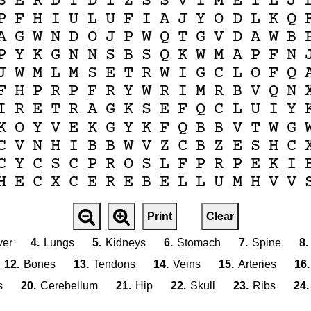
S
E
K
D
T
D
I
Z
S
S
V
I
M
E
I
L
J
P
F
H
I
U
L
U
F
I
A
J
Y
O
D
L
K
Q
A
G
W
N
D
O
J
P
W
Q
T
G
V
D
A
W
B
P
Y
K
G
N
N
S
B
S
Q
K
W
M
A
P
F
N
J
W
M
L
M
S
E
T
R
W
I
G
C
L
O
F
Q
F
H
P
R
P
F
R
Y
W
R
I
M
R
B
V
Q
N
I
R
E
T
R
A
G
K
S
E
F
Q
C
L
U
I
Y
K
O
Y
V
E
K
G
Y
K
F
Q
B
B
V
T
W
G
C
V
N
H
I
B
B
W
V
Z
C
B
Z
E
S
H
C
C
Y
C
S
C
P
R
O
S
L
F
P
R
P
E
K
I
H
E
C
X
C
E
R
E
B
E
L
L
U
M
H
V
V
Print
Clear
ver
4.
Lungs
5.
Kidneys
6.
Stomach
7.
Spine
8.
12.
Bones
13.
Tendons
14.
Veins
15.
Arteries
16.
s
20.
Cerebellum
21.
Hip
22.
Skull
23.
Ribs
24.