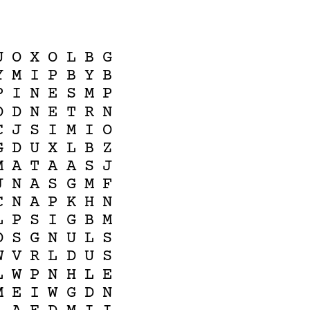
U
O
X
O
L
B
G
Y
M
I
P
B
Y
B
P
I
N
E
S
M
P
O
D
N
E
T
R
N
C
J
S
I
M
I
O
G
D
U
X
L
B
Z
M
A
T
A
A
S
J
J
N
A
S
G
M
F
C
N
A
P
K
H
N
L
P
S
I
G
B
M
D
S
G
N
U
L
S
W
V
R
L
D
U
S
L
W
P
N
H
L
E
M
E
I
W
G
D
N