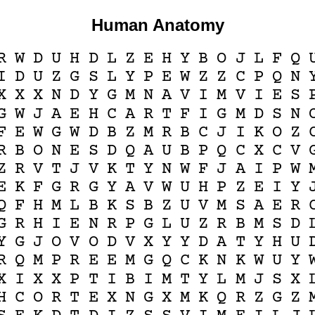
Human Anatomy
R
W
D
U
H
D
L
Z
E
H
Y
B
O
J
L
F
Q
I
D
U
Z
G
S
L
Y
P
E
W
Z
Z
C
P
Q
N
X
X
X
N
D
Y
G
M
N
A
V
I
M
V
I
E
S
G
W
J
A
E
H
C
A
R
T
F
I
G
M
D
S
N
F
E
W
G
W
D
B
Z
M
R
B
C
J
I
K
O
Z
R
B
O
N
E
S
D
Q
A
U
B
P
Q
C
X
C
V
Z
R
V
T
J
V
K
T
Y
N
W
F
J
A
I
P
W
E
K
F
G
R
G
Y
A
V
W
U
H
P
Z
E
I
Y
Q
F
H
M
L
B
K
S
B
Z
U
V
M
S
A
E
R
G
R
H
I
E
N
R
P
G
L
U
Z
R
B
M
S
D
Y
G
J
O
V
O
D
V
X
Y
Y
D
A
T
Y
H
U
R
Q
M
P
R
E
E
M
G
Q
C
K
N
K
W
U
Y
X
I
X
X
P
T
I
B
I
M
T
Y
L
M
J
S
X
H
C
O
R
T
E
X
N
G
X
M
K
Q
R
Z
G
Z