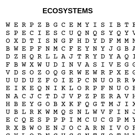
ECOSYSTEMS
W
E
R
P
Z
B
G
C
E
M
Y
I
S
I
B
T
S
P
E
C
I
E
S
C
U
Q
N
Q
S
Y
Q
Y
O
X
D
T
I
S
N
G
F
H
D
Y
D
F
M
M
B
W
E
P
F
N
M
C
F
E
Y
N
Y
J
G
B
D
Z
H
Q
R
L
L
A
J
T
R
Y
D
Y
A
Q
F
B
W
X
W
U
D
I
N
V
A
S
I
V
E
G
V
D
S
O
Z
O
Q
G
R
W
E
W
R
P
X
E
U
U
D
U
Z
F
O
I
E
P
C
N
U
O
R
R
E
I
K
E
Q
N
I
K
L
O
R
P
F
N
U
O
N
A
C
J
C
T
D
J
V
P
Z
P
E
R
A
V
H
B
E
Y
G
O
B
X
K
F
Q
G
T
M
J
I
U
B
L
R
K
W
M
Q
S
N
L
W
V
F
I
N
E
C
Q
E
S
P
P
P
I
M
C
U
C
G
P
M
R
X
B
W
O
E
N
J
O
C
A
R
N
I
V
O