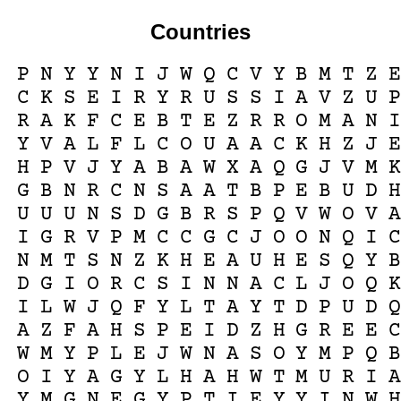
Countries
P
N
Y
Y
N
I
J
W
Q
C
V
Y
B
M
T
Z
C
K
S
E
I
R
Y
R
U
S
S
I
A
V
Z
U
R
A
K
F
C
E
B
T
E
Z
R
R
O
M
A
N
Y
V
A
L
F
L
C
O
U
A
A
C
K
H
Z
J
H
P
V
J
Y
A
B
A
W
X
A
Q
G
J
V
M
G
B
N
R
C
N
S
A
A
T
B
P
E
B
U
D
U
U
U
N
S
D
G
B
R
S
P
Q
V
W
O
V
I
G
R
V
P
M
C
C
G
C
J
O
O
N
Q
I
N
M
T
S
N
Z
K
H
E
A
U
H
E
S
Q
Y
D
G
I
O
R
C
S
I
N
N
A
C
L
J
O
Q
I
L
W
J
Q
F
Y
L
T
A
Y
T
D
P
U
D
A
Z
F
A
H
S
P
E
I
D
Z
H
G
R
E
E
W
M
Y
P
L
E
J
W
N
A
S
O
Y
M
P
Q
O
I
Y
A
G
Y
L
H
A
H
W
T
M
U
R
I
Y
M
G
N
E
G
Y
P
T
I
E
Y
Y
I
N
W