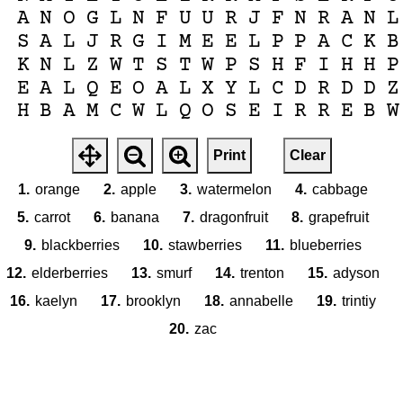
A
N
O
G
L
N
F
U
U
R
J
F
N
R
A
N
L
S
A
L
J
R
G
I
M
E
E
L
P
P
A
C
K
B
K
N
L
Z
W
T
S
T
W
P
S
H
F
I
H
H
P
E
A
L
Q
E
O
A
L
X
Y
L
C
D
R
D
D
Z
H
B
A
M
C
W
L
Q
O
S
E
I
R
R
E
B
W
Print
Clear
1.
orange
2.
apple
3.
watermelon
4.
cabbage
5.
carrot
6.
banana
7.
dragonfruit
8.
grapefruit
9.
blackberries
10.
stawberries
11.
blueberries
12.
elderberries
13.
smurf
14.
trenton
15.
adyson
16.
kaelyn
17.
brooklyn
18.
annabelle
19.
trintiy
20.
zac