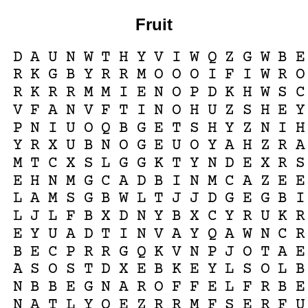
Fruit
D
A
U
N
W
T
H
Y
V
I
W
Q
Z
G
W
B
E
R
K
G
B
Y
R
R
M
O
O
O
I
F
I
W
R
O
R
K
R
R
M
M
I
E
N
O
P
D
K
H
W
S
C
V
F
A
N
V
F
T
I
N
O
H
U
Z
S
H
E
Y
P
N
I
U
O
Q
B
G
E
T
S
H
Y
Z
N
I
H
Y
R
X
U
B
N
O
G
E
U
O
Y
A
H
Z
R
A
M
T
C
X
S
L
G
G
K
T
Y
N
D
E
X
R
S
E
H
N
M
G
C
A
D
B
I
N
M
C
A
Z
E
E
L
A
M
S
G
B
W
L
T
J
J
D
G
E
G
B
I
L
J
L
F
B
X
D
N
Y
B
X
C
Y
R
U
K
R
E
Y
U
A
D
T
I
N
V
A
Y
Q
A
W
N
C
R
B
E
C
P
R
R
G
Q
K
V
N
P
J
O
T
A
E
A
S
O
S
T
D
X
E
B
K
E
Y
L
S
O
L
B
N
B
B
E
G
N
A
R
O
F
F
E
L
F
R
B
E
N
A
T
L
Y
O
E
Z
R
R
M
F
S
E
R
F
U