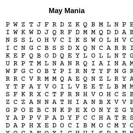
May Mania
P
W
Z
T
J
F
R
D
Z
K
Q
B
M
L
N
P
I
W
K
W
D
J
Q
R
F
D
M
M
Q
D
D
A
N
S
S
L
O
H
V
C
I
K
S
W
O
L
H
V
I
C
N
G
C
B
S
S
D
X
Q
N
C
A
R
R
K
E
F
Q
B
O
D
Q
E
Y
L
O
L
L
N
T
U
R
P
T
M
L
N
A
N
R
Q
I
A
I
N
A
W
F
G
C
O
B
Y
P
I
R
N
T
Y
F
N
G
R
R
C
V
R
M
M
Q
A
E
Q
N
Z
L
R
Y
Y
T
F
A
Y
V
O
I
L
V
E
E
T
L
B
M
S
F
K
R
X
C
T
F
R
N
H
V
O
H
C
S
Z
C
Z
A
N
N
A
T
H
I
A
N
B
X
V
V
G
P
O
E
B
C
N
K
P
E
X
O
N
Y
Z
G
Y
A
P
P
V
P
A
D
Y
F
C
C
H
A
T
R
D
A
P
H
X
E
D
O
C
I
B
M
O
C
M
Y