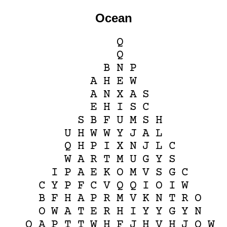
Ocean
Q
Q
B
N
P
A
H
E
W
A
N
X
A
S
E
H
I
S
C
S
B
F
U
M
S
H
U
H
W
W
Y
J
A
L
Q
H
P
I
X
N
J
L
C
W
A
R
T
M
U
G
Y
S
I
P
A
E
K
O
M
V
S
G
C
C
Y
P
F
C
V
Q
Q
I
O
I
W
B
F
H
A
P
R
M
V
K
N
T
R
O
O
W
A
T
E
R
H
I
Y
Y
G
Y
N
Q
A
P
T
T
W
H
F
J
H
V
H
J
O
W