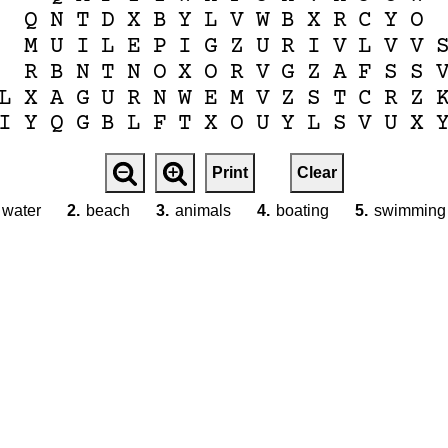
Q
N
T
D
X
B
Y
L
V
W
B
X
R
C
Y
O
M
U
I
L
E
P
I
G
Z
U
R
I
V
L
V
V
R
B
N
T
N
O
X
O
R
V
G
Z
A
F
S
S
L
X
A
G
U
R
N
W
E
M
V
Z
S
T
C
R
Z
I
Y
Q
G
B
L
F
T
X
O
U
Y
L
S
V
U
X
Print
Clear
water
2.
beach
3.
animals
4.
boating
5.
swimming