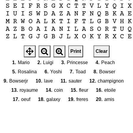
S
E
I
F
R
S
G
X
C
T
T
V
L
Y
Q
I
X
I
U
I
S
W
D
A
Z
A
N
F
N
Q
B
K
A
E
M
R
W
O
A
L
K
T
I
F
T
L
G
B
V
H
K
A
Z
B
O
A
I
A
N
I
L
A
S
O
R
T
U
Q
Z
L
T
G
J
G
B
J
L
X
O
K
Y
R
X
C
E
Print
Clear
1.
Mario
2.
Luigi
3.
Princesse
4.
Peach
5.
Rosalina
6.
Yoshi
7.
Toad
8.
Bowser
9.
Bowserjr
10.
lave
11.
sauter
12.
champignon
13.
royaume
14.
coin
15.
fleur
16.
etoile
17.
oeuf
18.
galaxy
19.
freres
20.
amis