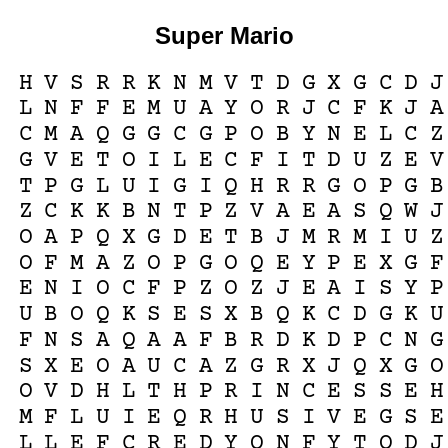
Super Mario
H
V
S
R
R
K
N
M
V
T
D
G
X
G
C
D
J
L
N
F
F
E
M
U
A
Y
O
R
J
C
F
K
J
A
C
M
A
Q
G
G
C
G
P
O
B
Y
N
E
L
C
Z
G
V
E
T
O
I
L
E
C
F
I
T
D
U
Z
E
V
T
P
G
L
U
I
G
I
Q
H
R
R
G
O
P
G
B
Z
C
K
K
B
N
T
P
Z
V
A
E
A
S
Q
W
J
O
A
P
Q
X
G
D
E
T
B
J
M
R
M
I
U
Z
O
F
M
A
Z
O
P
G
O
Q
E
Y
P
E
X
G
F
E
N
I
O
C
F
P
Z
O
Z
J
E
A
I
S
Y
P
U
B
O
Q
K
S
E
S
X
B
Q
K
C
D
G
K
U
F
N
S
A
Q
A
A
F
B
R
D
K
D
P
C
N
G
S
X
E
O
A
U
C
A
Z
G
R
X
J
Q
X
G
O
O
V
D
H
L
T
H
P
R
I
N
C
E
S
S
E
H
M
F
L
U
I
E
Q
R
H
U
S
I
V
E
G
S
E
L
L
E
F
C
R
E
D
Y
Q
N
F
Y
T
O
D
J