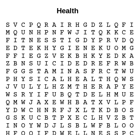
Health
S
V
C
P
Q
R
A
I
R
H
G
D
Z
L
Q
F
I
M
Q
U
N
H
P
N
F
W
J
I
T
Q
K
K
C
E
F
I
T
N
E
S
S
T
I
G
D
Y
P
R
V
D
Q
E
D
T
E
K
H
Y
G
I
E
N
E
K
U
O
M
G
F
F
I
E
G
Z
V
E
K
B
H
K
Y
E
D
K
A
Z
B
N
S
U
I
C
I
D
E
D
R
E
F
R
W
B
F
G
G
S
T
A
M
I
N
A
S
F
R
C
T
W
U
P
H
Y
S
I
C
A
L
H
E
A
L
T
H
Q
W
S
J
V
U
L
Y
L
H
Z
M
T
H
E
R
A
P
Y
E
W
S
R
Y
I
F
U
B
Q
T
D
E
L
H
M
U
E
Q
M
W
J
A
X
E
W
H
B
A
T
X
V
L
P
F
Y
D
W
C
H
N
R
F
J
X
L
T
K
D
B
O
S
G
S
K
U
C
B
T
P
X
E
C
L
H
V
Z
B
T
I
N
O
Y
W
D
J
L
S
B
L
W
F
B
L
O
O
H
F
Q
Q
I
F
D
W
E
L
L
N
E
S
S
P
C