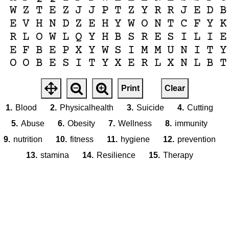
W
Z
T
E
Z
J
J
P
T
Z
Y
R
R
J
E
D
B
E
V
H
N
D
Z
E
H
Y
W
O
N
T
C
F
Y
K
R
L
O
W
L
Q
Y
H
B
S
R
E
S
I
L
I
E
E
F
B
E
P
X
Y
W
S
I
M
M
U
N
I
T
Y
O
O
B
E
S
I
T
Y
X
E
R
L
X
N
L
B
T
Print
Clear
1.
Blood
2.
Physicalhealth
3.
Suicide
4.
Cutting
5.
Abuse
6.
Obesity
7.
Wellness
8.
immunity
9.
nutrition
10.
fitness
11.
hygiene
12.
prevention
13.
stamina
14.
Resilience
15.
Therapy