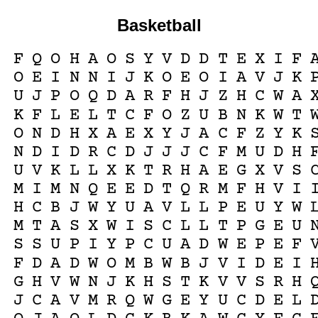
Basketball
F
Q
O
H
A
O
S
Y
V
D
D
T
E
X
I
F
O
E
I
N
N
I
J
K
O
E
O
I
A
V
J
K
U
J
P
O
Q
D
A
R
F
H
J
Z
H
C
W
A
K
F
L
E
L
T
C
F
O
Z
U
B
N
K
W
T
O
N
D
H
X
A
E
X
Y
J
A
C
F
Z
Y
K
N
D
I
D
R
C
D
J
J
J
C
F
M
U
D
H
U
V
K
L
L
X
K
T
R
H
A
E
G
X
V
S
M
I
M
N
Q
E
E
D
T
Q
R
M
F
H
V
I
H
C
B
J
W
Y
U
A
V
L
L
P
E
U
Y
W
M
T
A
S
X
W
I
S
C
L
L
T
P
G
E
U
S
S
U
P
I
Y
P
C
U
A
D
W
E
P
E
F
F
D
A
D
W
O
M
B
W
B
J
V
I
D
E
I
G
H
V
W
N
J
K
H
S
T
K
V
V
S
R
H
J
C
A
V
M
R
Q
W
G
E
Y
U
C
D
E
L