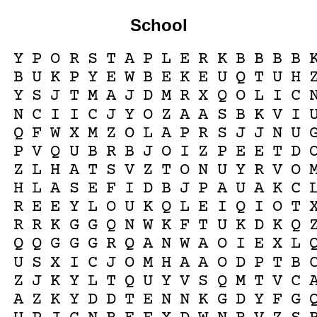
School
Y
P
O
R
S
T
A
P
L
E
R
K
B
B
B
B
B
U
K
P
Y
E
W
B
E
K
E
U
Q
T
U
H
Y
S
J
T
M
A
J
D
M
R
X
Q
O
L
I
C
N
C
I
I
C
J
Y
O
Z
A
A
S
B
K
V
I
Q
F
W
X
M
Z
O
L
A
P
R
S
J
J
N
U
P
V
Q
U
B
R
B
J
O
I
Z
P
E
E
T
D
Z
L
H
A
T
S
V
Z
T
O
N
U
Y
R
V
O
H
L
A
S
E
F
I
D
B
J
P
A
U
A
K
C
R
E
E
Y
L
O
U
K
Q
L
E
I
Q
I
O
T
R
R
K
G
G
Q
N
W
K
F
T
U
K
D
K
Q
Q
Q
G
G
G
R
Q
A
N
W
A
O
I
E
X
L
U
S
X
I
C
J
O
M
H
A
A
O
D
P
T
B
Z
J
K
Y
L
T
Q
U
Y
V
S
Q
M
T
V
C
A
Z
K
Y
D
D
T
E
N
N
K
G
D
Y
F
G