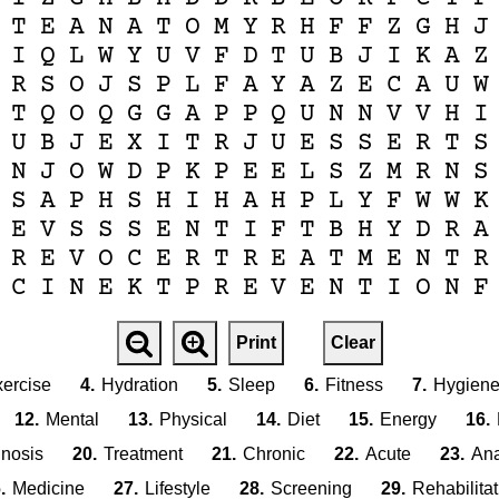
T
E
A
N
A
T
O
M
Y
R
H
F
F
Z
G
H
J
I
Q
L
W
Y
U
V
F
D
T
U
B
J
I
K
A
Z
R
S
O
J
S
P
L
F
A
Y
A
Z
E
C
A
U
W
T
Q
O
Q
G
G
A
P
P
Q
U
N
N
V
V
H
I
U
B
J
E
X
I
T
R
J
U
E
S
S
E
R
T
S
N
J
O
W
D
P
K
P
E
E
L
S
Z
M
R
N
S
S
A
P
H
S
H
I
H
A
H
P
L
Y
F
W
W
K
E
V
S
S
S
E
N
T
I
F
T
B
H
Y
D
R
A
R
E
V
O
C
E
R
T
R
E
A
T
M
E
N
T
R
C
I
N
E
K
T
P
R
E
V
E
N
T
I
O
N
F
Print
Clear
ercise
4.
Hydration
5.
Sleep
6.
Fitness
7.
Hygien
12.
Mental
13.
Physical
14.
Diet
15.
Energy
16.
nosis
20.
Treatment
21.
Chronic
22.
Acute
23.
An
.
Medicine
27.
Lifestyle
28.
Screening
29.
Rehabilitat