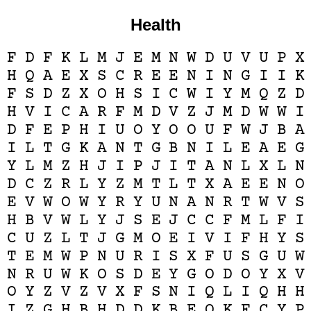
Health
F
D
F
K
L
M
J
E
M
N
W
D
U
V
U
P
X
H
Q
A
E
X
S
C
R
E
E
N
I
N
G
I
I
K
F
S
D
Z
X
O
H
S
I
C
W
I
Y
M
Q
Z
D
H
V
I
C
A
R
F
M
D
V
Z
J
M
D
W
W
I
D
F
E
P
H
I
U
O
Y
O
O
U
F
W
J
B
A
I
L
T
G
K
A
N
T
G
B
N
I
L
E
A
E
G
Y
L
M
Z
H
J
I
P
J
I
T
A
N
L
X
L
N
D
C
Z
R
L
Y
Z
M
T
L
T
X
A
E
E
N
O
E
V
W
O
W
Y
R
Y
U
N
A
N
R
T
W
V
S
H
B
V
W
L
Y
J
S
E
J
C
C
F
M
L
F
I
C
U
Z
L
T
J
G
M
O
E
I
V
I
F
H
Y
S
T
E
M
W
P
N
U
R
I
S
X
F
U
S
G
U
W
N
R
U
W
K
O
S
D
E
Y
G
O
D
O
Y
X
V
O
Y
Z
V
Z
V
X
F
S
N
I
Q
L
I
Q
H
H
I
Z
G
H
B
H
D
D
K
B
E
O
K
F
C
Y
P