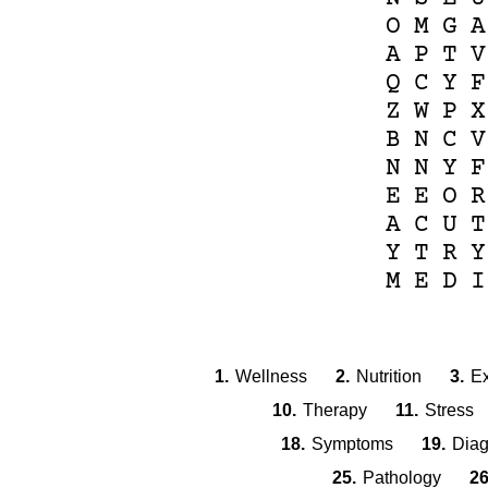
O
M
G
A
A
P
T
V
Q
C
Y
F
Z
W
P
X
B
N
C
V
N
N
Y
F
E
E
O
R
A
C
U
T
Y
T
R
Y
M
E
D
I
1.
Wellness
2.
Nutrition
3.
Ex
10.
Therapy
11.
Stress
18.
Symptoms
19.
Diag
25.
Pathology
26