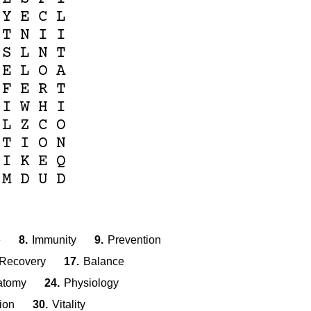
Y
E
C
L
T
N
I
I
S
L
N
T
E
L
O
A
F
E
R
T
I
W
H
I
L
Z
C
O
T
I
O
N
I
K
E
Q
M
D
U
D
e
8.
Immunity
9.
Prevention
Recovery
17.
Balance
atomy
24.
Physiology
ion
30.
Vitality