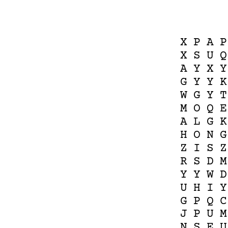
X
P
A
P
X
S
U
Q
A
Y
X
Y
G
Y
Y
K
W
G
Y
T
M
O
Q
E
A
L
G
K
H
O
N
G
Z
I
S
Z
R
S
D
M
Y
Y
W
D
U
H
I
Y
G
P
Q
C
J
P
U
M
N
S
E
U