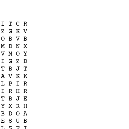
I
T
C
R
Z
G
K
V
O
B
V
B
M
D
N
X
V
M
O
Y
I
G
Z
D
T
B
J
T
A
V
K
K
L
P
I
R
I
R
H
R
T
B
J
E
Y
X
R
H
B
D
O
A
E
S
U
B
L
S
F
I