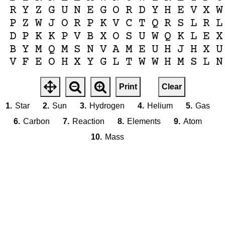
R
Y
Z
G
U
N
E
G
O
R
D
Y
H
E
V
X
W
P
Z
W
J
O
R
P
K
V
C
T
Q
R
S
L
R
L
D
P
K
K
P
V
B
X
O
S
U
W
Q
K
L
E
X
B
Y
M
Q
M
S
N
V
A
M
E
U
H
J
H
X
U
V
F
E
O
H
X
Y
G
L
T
W
W
H
M
S
L
N
Print
Clear
1.
Star
2.
Sun
3.
Hydrogen
4.
Helium
5.
Gas
6.
Carbon
7.
Reaction
8.
Elements
9.
Atom
10.
Mass