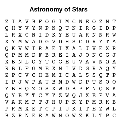
Astronomy of Stars
Z
I
A
V
B
F
O
G
I
M
C
N
E
O
Z
N
T
Q
H
Y
V
Y
N
P
N
Q
U
N
I
R
G
I
D
P
L
R
X
C
N
I
D
K
Y
E
U
A
K
N
N
R
W
X
Y
M
W
A
D
G
V
D
H
S
C
D
R
Y
T
A
Q
K
V
W
I
R
A
E
I
X
A
L
J
V
E
X
R
Q
P
M
M
D
F
B
R
E
I
A
J
O
N
G
G
J
X
B
N
L
Q
Y
T
O
G
E
U
V
A
V
N
Q
A
R
B
L
F
G
M
E
X
N
I
V
D
G
R
A
Q
Y
Z
P
C
V
C
H
E
M
I
C
A
L
S
S
Q
T
P
I
P
J
W
P
A
U
B
M
D
W
D
P
T
S
O
O
Y
B
H
Q
Z
O
S
X
W
D
B
P
F
N
Q
S
K
Q
Y
B
Y
T
C
Y
Y
Z
W
Q
J
X
E
F
V
A
V
A
K
M
P
T
J
H
U
P
K
Y
P
M
R
K
B
P
R
M
X
E
T
C
P
I
U
K
I
T
E
Z
W
L
B
Z
R
N
E
E
A
W
N
O
W
Z
K
L
T
P
C