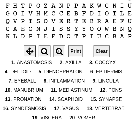
F
H
T
P
O
Z
A
N
P
P
A
K
W
G
N
I
U
G
O
I
V
H
M
C
C
E
B
F
D
I
O
T
L
E
Q
V
P
T
S
O
V
E
R
T
E
B
R
A
E
F
U
C
A
E
O
N
J
I
S
S
Y
Y
O
O
W
B
N
Q
K
L
D
P
I
E
F
D
O
T
P
I
U
C
B
A
P
Print
Clear
1.
ANASTOMOSIS
2.
AXILLA
3.
COCCYX
4.
DELTOID
5.
DIENCEPHALON
6.
EPIDERMIS
7.
EYEBALL
8.
INFLAMMATION
9.
LINGULA
10.
MANUBRIUM
11.
MEDIASTINUM
12.
PONS
13.
PRONATION
14.
SCAPHOID
15.
SYNAPSE
16.
SYNDESMOSIS
17.
VAGUS
18.
VERTEBRAE
19.
VISCERA
20.
VOMER