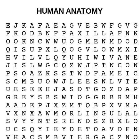
HUMAN ANATOMY
E
J
K
A
F
A
E
A
G
V
E
B
W
F
G
V
G
F
K
O
D
B
N
F
P
A
X
I
L
L
A
F
N
K
O
O
K
N
C
W
W
U
O
G
M
E
N
M
D
O
D
Q
I
S
U
P
X
L
Q
O
G
V
L
O
W
M
X
I
H
V
I
L
V
L
Q
Y
U
H
I
W
I
V
A
N
E
J
I
S
L
W
G
C
Q
Z
W
J
P
T
N
C
O
N
P
S
O
A
Z
K
S
S
T
W
D
F
A
M
E
I
C
S
C
M
B
U
O
W
J
L
E
E
S
N
L
V
T
E
U
E
S
E
E
H
J
A
S
D
T
G
O
Z
D
A
P
G
R
E
Y
S
B
S
W
I
O
G
G
R
B
R
M
H
A
A
D
E
P
J
X
Z
M
T
Q
B
P
X
V
M
A
V
X
N
X
A
W
M
O
R
L
I
N
G
U
L
A
L
S
V
Y
Y
N
T
S
R
E
N
O
S
Z
R
X
L
O
U
C
S
Q
Y
I
E
Y
D
E
T
O
A
V
D
F
N
V
H
A
C
S
M
B
V
I
E
R
G
A
C
Z
N
Q