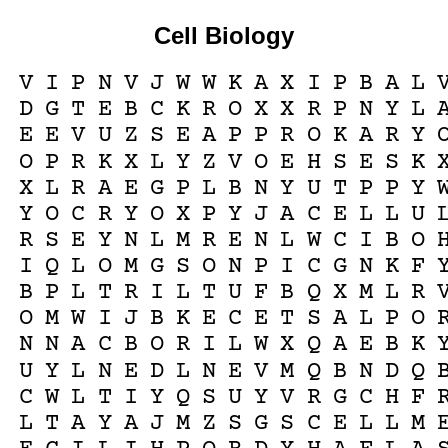
Cell Biology
V
I
P
N
V
J
W
W
K
A
X
I
P
B
A
L
D
G
T
E
B
C
K
R
O
X
X
R
P
N
Y
L
E
E
V
U
Z
S
E
A
P
P
R
O
K
A
R
Y
O
P
R
K
X
L
Y
Z
V
O
E
H
S
E
S
K
X
L
R
A
E
G
P
L
B
N
Y
U
T
P
P
Y
Y
O
C
R
Y
O
X
P
Y
J
A
C
E
L
L
U
R
S
E
Y
N
L
M
R
E
N
L
W
C
I
B
O
I
Q
L
O
M
G
S
O
N
P
I
C
G
N
K
F
B
P
L
T
R
I
L
T
U
F
B
Q
X
M
L
R
O
M
W
I
J
B
K
E
C
E
T
S
A
L
P
O
N
N
A
C
B
O
R
I
L
W
X
Q
A
E
B
K
U
Y
L
N
E
D
L
N
E
V
M
Q
B
N
D
Q
C
W
L
T
I
Y
Q
S
U
Y
V
R
G
C
H
F
L
T
A
Y
A
J
M
Z
S
G
S
C
E
L
L
M